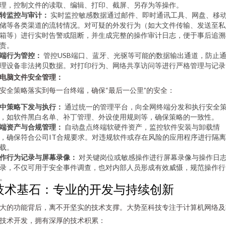
理，控制文件的读取、编辑、打印、截屏、另存为等操作。
转监控与审计：
实时监控敏感数据通过邮件、即时通讯工具、网盘、移
储等各类渠道的流转情况。对可疑的外发行为（如大文件传输、发送至私
箱等）进行实时告警或阻断，并生成完整的操作审计日志，便于事后追溯
责。
端行为管控：
管控USB端口、蓝牙、光驱等可能的数据输出通道，防止
理设备非法拷贝数据。对打印行为、网络共享访问等进行严格管理与记录
. 电脑文件安全管理：
安全策略落实到每一台终端，确保“最后一公里”的安全：
中策略下发与执行：
通过统一的管理平台，向全网终端分发和执行安全
，如软件黑白名单、补丁管理、外设使用规则等，确保策略的一致性。
端资产与合规管理：
自动盘点终端软硬件资产，监控软件安装与卸载情
，确保符合公司IT合规要求。对违规软件或存在风险的应用程序进行隔
载。
作行为记录与屏幕录像：
对关键岗位或敏感操作进行屏幕录像与操作日
录，不仅可用于安全事件调查，也对内部人员形成有效威慑，规范操作行
。
技术基石：专业的开发与持续创新
大的功能背后，离不开坚实的技术支撑。大势至科技专注于计算机网络及
技术开发，拥有深厚的技术积累：