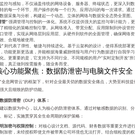
监控与感知，不仅涵盖传统的网络设备、服务器、终端状态，更深入到数
转的每一个环节、用户操作的每一个行为、应用访问的每一次请求。通过
数据采集与分析，构建起一个动态、立体的网络与数据安全态势全景图。
网管”
强调管理与控制的一体化。系统不仅提供强大的监控与审计能力，更
了精细化的策略控制引擎。从网络准入、带宽分配、应用限制到外设管控
口管理，实现从网络层到应用层、从硬件到软件的全面管理，确保网络资
效、合规地被使用。
云”
则代表了弹性、敏捷与持续进化。基于云架构的设计，使得系统部署更
，功能更新更迅速，并能根据海量威胁情报与用户行为数据进行自我学习
化。更重要的是，它支持为不同行业、不同规模的用户“实时定制开发”所
能，真正做到按需服务，随业务而变。
核心功能聚焦：数据防泄密与电脑文件安全
“全息网管云”的框架下，针对企业最关切的数据安全痛点，大势至科技提
强大且细致的防护功能。
. 数据防泄密（DLP）体系：
建以数据为中心，以人为核心的防泄密体系。通过对敏感数据的识别、分
、标记，实施贯穿其全生命周期的保护策略：
明加密与权限控制：
对核心设计文档、源代码、财务数据等重要文件进
制加密，未经授权即使文件被带离公司环境也无法打开。结合细粒度的权