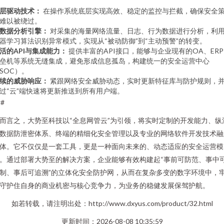
层驱动技术：
在操作系统底层实现高效、稳定的监控与拦截，确保安全
难以被绕过。
数据分析引擎：
对采集的海量网络流量、日志、行为数据进行分析，利
器学习算法识别异常模式，实现从“被动防御”到“主动预警”的转变。
活的API与集成能力：
提供丰富的API接口，能够与企业现有的OA、ER
垒机等系统无缝集成，避免形成信息孤岛，构建统一的安全运营中心
SOC）。
续的威胁响应：
紧跟网络安全威胁动态，实时更新特征库与防护规则，
过“云”端快速将更新推送到所有用户端。
##
而言之，大势至科技以“全息网管云”为引领，将实时定制的开发能力、纵
数据防泄密体系、终端的精细化安全管理以及专业的网络软件开发技术融
体。它不仅仅是一套工具，更是一种面向未来的、动态适应的安全运营模
。通过部署大势至的解决方案，企业能够有效构建起“事前可防范、事中
制、事后可追溯”的立体化安全防护网，从而在复杂多变的数字环境中，
守护住自身的商业机密与核心竞争力，为业务的稳健发展保驾护航。
如若转载，请注明出处：http://www.dxyus.com/product/32.html
更新时间：2026-08-08 10:35:59